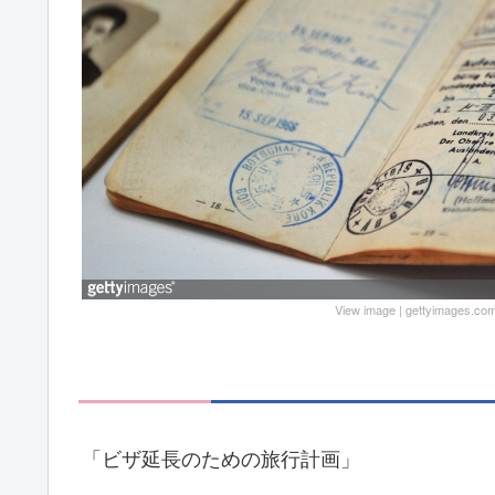
View image
|
gettyimages.co
「ビザ延長のための旅行計画」