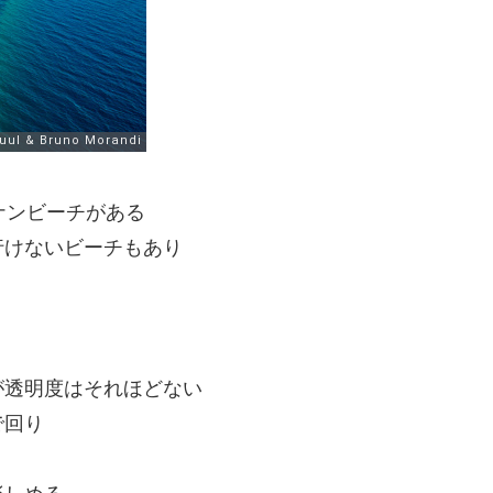
ナンビーチがある
行けないビーチもあり
」
が透明度はそれほどない
で回り