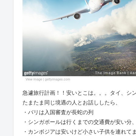
View image
|
gettyimages.com
急遽旅行計画！！安いとこは。。。タイ、シ
たまたま同じ境遇の人とお話ししたら、
・バリは入国審査が長蛇の列
・シンガポールは行くまでの交通費が安い分
・カンボジアは安いけど小さい子供を連れて