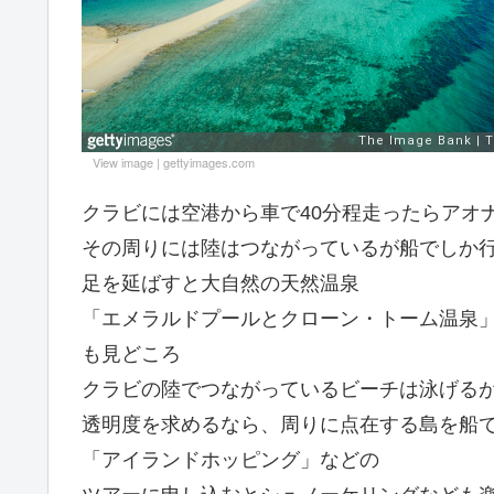
View image
|
gettyimages.com
クラビには空港から車で40分程走ったらアオ
その周りには陸はつながっているが船でしか
足を延ばすと大自然の天然温泉
「エメラルドプールとクローン・トーム温泉
も見どころ
クラビの陸でつながっているビーチは泳げる
透明度を求めるなら、周りに点在する島を船
「アイランドホッピング」などの