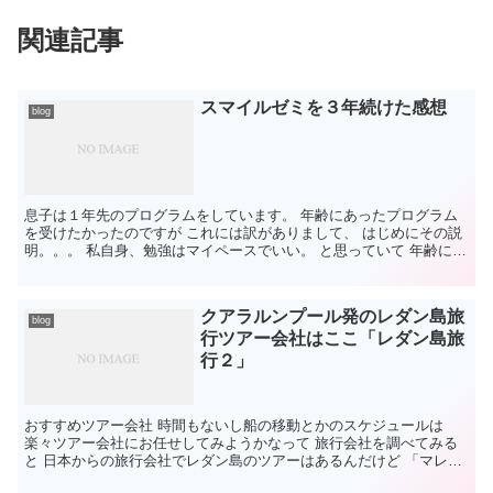
関連記事
スマイルゼミを３年続けた感想
blog
息子は１年先のプログラムをしています。 年齢にあったプログラム
を受けたかったのですが これには訳がありまして、 はじめにその説
明。。。 私自身、勉強はマイペースでいい。 と思っていて 年齢に応
じた知識があればいいと思っています。...
クアラルンプール発のレダン島旅
blog
行ツアー会社はここ「レダン島旅
行２」
おすすめツアー会社 時間もないし船の移動とかのスケジュールは
楽々ツアー会社にお任せしてみようかなって 旅行会社を調べてみる
と 日本からの旅行会社でレダン島のツアーはあるんだけど 「マレー
シア発」って調べてもなかなか見当たらない・・・ やっ...