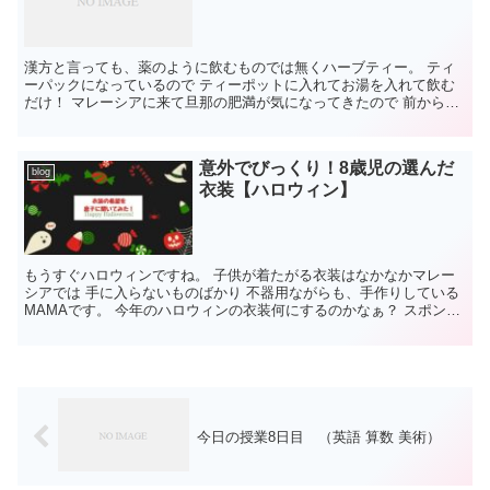
漢方と言っても、薬のように飲むものでは無くハーブティー。 ティ
ーパックになっているので ティーポットに入れてお湯を入れて飲む
だけ！ マレーシアに来て旦那の肥満が気になってきたので 前から気
になていた漢...
意外でびっくり！8歳児の選んだ
blog
衣装【ハロウィン】
もうすぐハロウィンですね。 子供が着たがる衣装はなかなかマレー
シアでは 手に入らないものばかり 不器用ながらも、手作りしている
MAMAです。 今年のハロウィンの衣装何にするのかなぁ？ スポンサ
ーリンク ...
今日の授業8日目 （英語 算数 美術）