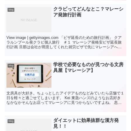
クラビってどんなとこ？マレーシ
blog
ア発旅行計画
View image | gettyimages.com 「ビザ延長のための旅行計画」 クア
ラルンプール発クラビ個人旅行 ＃１ マレーシア発格安ビザ延長旅
行計画 旦那は会社が用意してくれた就労ビザで先にマレーシアへ来
ていて 私と...
学校で必要なものが見つかる文房
blog
具屋【マレーシア】
文房具が大好き。ちょっとしたアイデアものなどみていたら店舗で１
日を軽々と過ごせてしまいます。 Kei 東急ハンズのようなお店好き
なかなかそんなお店ってマレーシアに見つからないですよね。 息子
が通っている学校は何かと美術な...
ダイエットに効果抜群な漢方発
blog
見！！