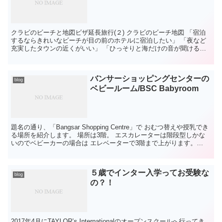
クラビのビーチと地図ビザ延長旅行(２) クラビのビーチ地図 「宿泊
するならきれいなビーチが目の前のホテルに宿泊したい」 「夜など
充実したタウンの近くがいい」 「ひっそりと海だけの音が聞ける静
かな場所」 など、目的によって場所が違ってくる...
バンサーショッピングセンターの
blog
ベビールーム/BSC Babyroom
題名の通り、「Bangsar Shopping Centre」で おむつ替えや授乳でき
る場所を紹介します。 場所は3階。 エスカレーターは階段型しかな
いのでベビーカーの場合は エレベーターで3階まで上がります。
Ben's Restaura...
５歳でインター入学ってお受験な
blog
の？！
2017年4月にTAYLOR’s Internationalのオープンスクールへ行ってき