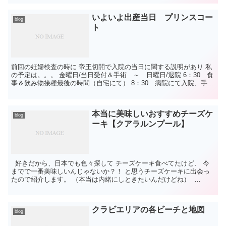
いよいよ出産当日 プリンスコー
blog
ト
前回の妊婦検査の時に 帝王切開で入院の当日に関する説明があり 私
の予定は。。。 金曜日/当日受付＆手術 ～ 日曜日/退院 6：30 食
事＆飲み物接種最後の時間（自宅にて） 8：30 病院にて入院、手術
の受付 15,000RMのデポ...
本当に美味しいおすすめチーズケ
blog
ーキ【クアラルンプール】
好きだから、日本でも色々探して チーズケーキ食べてたけど、 今
までで一番美味しいんじゃないか？！ と思うチーズケーキに出会っ
たので紹介します。 （本当は内緒にしときたいんだけどね）
(adsbygoogle = w...
クラビエリアの各ビーチと地図
blog