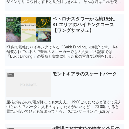
ザインなり ロウ付けすると見た目もきれい。 そんな時はこれを使う
といいわよと 先生がくれたのがデザインのパター...
ペトロナスタワーから約15分。
blog
KLエリアのハイキングコース
【ワングサマジュ】
KL内で気軽にハイキングできる「Bukit Dinding」の紹介です。 Kei
舗装されているので普通のスニーカーでも大丈夫 この記事では
「Bukit Dinding 」の場所と実際に行った私の写真で説明をしま
す。...
モントキアラのスケートパーク
blog
屋根があるので雨が降っても大丈夫。 19:00ごろになると暗くて見え
づらいので パークに入るのはよした方がいいけど、 20:00になると
電気が点いてひとも集まってくる。 スポンサーリンク (adsby...
6歳児におすすめの絵本と今日の